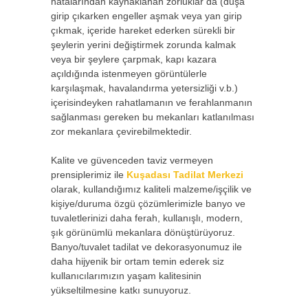
hatalarından kaynaklanan zorluklar da (duşa
girip çıkarken engeller aşmak veya yan girip
çıkmak, içeride hareket ederken sürekli bir
şeylerin yerini değiştirmek zorunda kalmak
veya bir şeylere çarpmak, kapı kazara
açıldığında istenmeyen görüntülerle
karşılaşmak, havalandırma yetersizliği v.b.)
içerisindeyken rahatlamanın ve ferahlanmanın
sağlanması gereken bu mekanları katlanılması
zor mekanlara çevirebilmektedir.
Kalite ve güvenceden taviz vermeyen
prensiplerimiz ile
Kuşadası Tadilat Merkezi
olarak, kullandığımız kaliteli malzeme/işçilik ve
kişiye/duruma özgü çözümlerimizle banyo ve
tuvaletlerinizi daha ferah, kullanışlı, modern,
şık görünümlü mekanlara dönüştürüyoruz.
Banyo/tuvalet tadilat ve dekorasyonumuz ile
daha hijyenik bir ortam temin ederek siz
kullanıcılarımızın yaşam kalitesinin
yükseltilmesine katkı sunuyoruz.