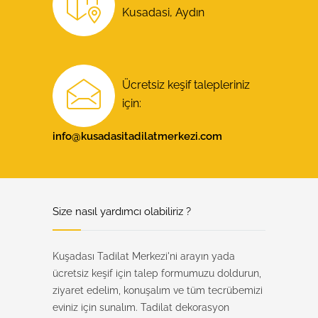
Kusadasi, Aydın
Ücretsiz keşif talepleriniz
için:
info@kusadasitadilatmerkezi.com
Alt Bilgi
Size nasıl yardımcı olabiliriz ?
Kuşadası Tadilat Merkezi'ni arayın yada
ücretsiz keşif için talep formumuzu doldurun,
ziyaret edelim, konuşalım ve tüm tecrübemizi
eviniz için sunalım. Tadilat dekorasyon