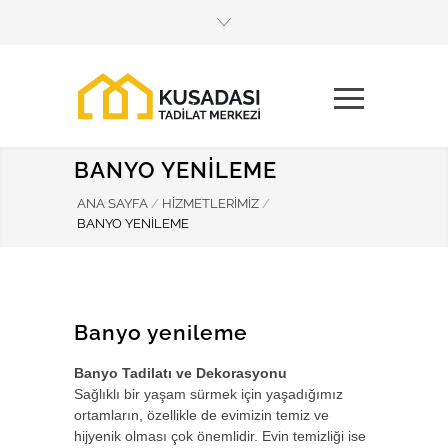
Mobil Menüyü Aç
Mobil Menüyü Aç
BANYO YENILEME
ANA SAYFA
/
HIZMETLERIMIZ
/
BANYO YENILEME
Banyo yenileme
Banyo Tadilatı ve Dekorasyonu
Sağlıklı bir yaşam sürmek için yaşadığımız
ortamların, özellikle de evimizin temiz ve
hijyenik olması çok önemlidir. Evin temizliği ise