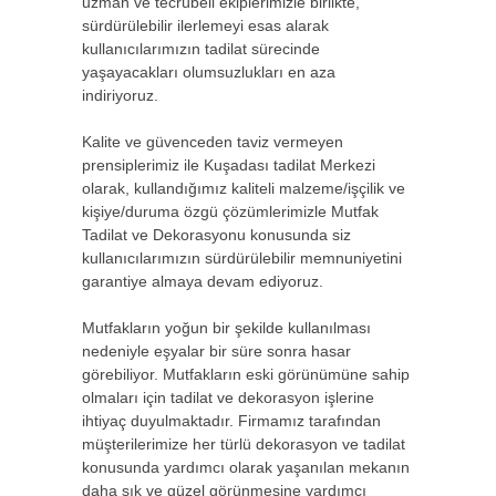
uzman ve tecrübeli ekiplerimizle birlikte,
sürdürülebilir ilerlemeyi esas alarak
kullanıcılarımızın tadilat sürecinde
yaşayacakları olumsuzlukları en aza
indiriyoruz.
Kalite ve güvenceden taviz vermeyen
prensiplerimiz ile Kuşadası tadilat Merkezi
olarak, kullandığımız kaliteli malzeme/işçilik ve
kişiye/duruma özgü çözümlerimizle Mutfak
Tadilat ve Dekorasyonu konusunda siz
kullanıcılarımızın sürdürülebilir memnuniyetini
garantiye almaya devam ediyoruz.
Mutfakların yoğun bir şekilde kullanılması
nedeniyle eşyalar bir süre sonra hasar
görebiliyor. Mutfakların eski görünümüne sahip
olmaları için tadilat ve dekorasyon işlerine
ihtiyaç duyulmaktadır. Firmamız tarafından
müşterilerimize her türlü dekorasyon ve tadilat
konusunda yardımcı olarak yaşanılan mekanın
daha şık ve güzel görünmesine yardımcı