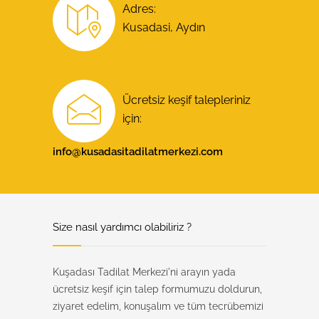
Adres:
Kusadasi, Aydın
Ücretsiz keşif talepleriniz
için:
info@kusadasitadilatmerkezi.com
Alt Bilgi
Size nasıl yardımcı olabiliriz ?
Kuşadası Tadilat Merkezi'ni arayın yada
ücretsiz keşif için talep formumuzu doldurun,
ziyaret edelim, konuşalım ve tüm tecrübemizi